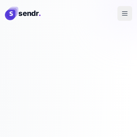
sendr
.