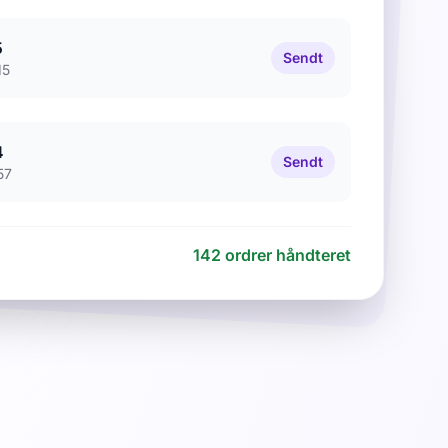
5
Sendt
15
4
Sendt
57
142 ordrer håndteret