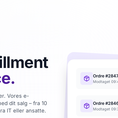
illment
e.
Ordre #284
Modtaget 09:
er. Vores e-
d dit salg – fra 10
Ordre #284
Modtaget 09:
a IT eller ansatte.