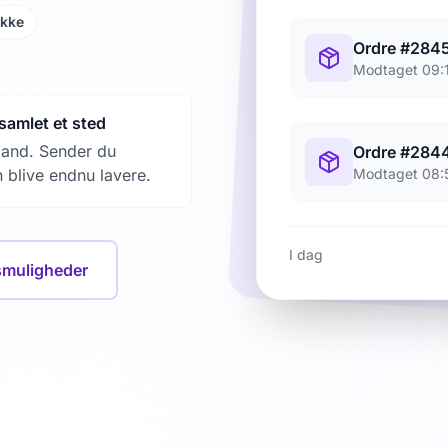
ykke
Ordre #284
Modtaget 09:
 samlet et sted
land. Sender du
Ordre #284
Modtaget 08:
 blive endnu lavere.
I dag
smuligheder