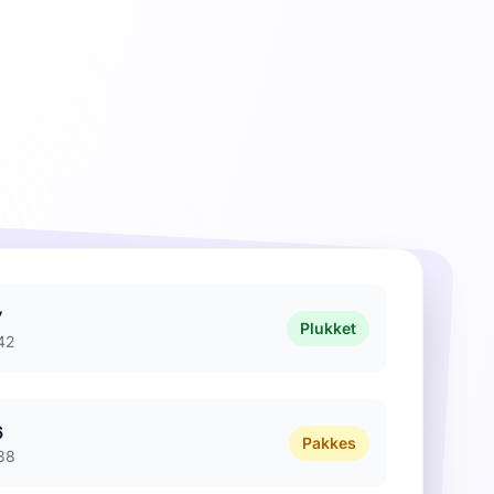
7
Plukket
42
6
Pakkes
38